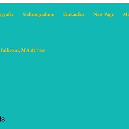
ografie
Stellungnahme
Einkaufen
New Page
Mo
 Holliston, MA 01746
ds