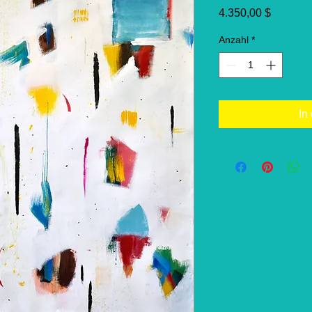
Preis
4.350,00 $
Anzahl
*
In