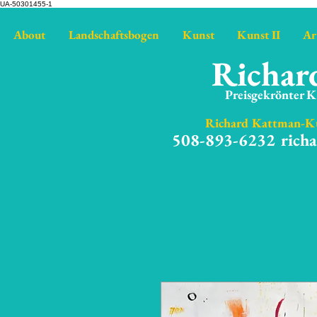
UA-50301455-1
About
Landschaftsbogen
Kunst
Kunst II
Art
Richar
Preisgekrönter K
Richard Kattman-Ku
508-893-6232
rich