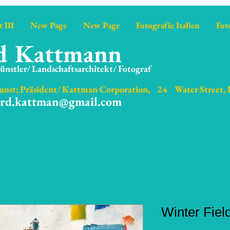
 III
New Page
New Page
Fotografie Italien
Fot
d Kattmann
ünstler/ Landschaftsarchitekt/ Fotograf
nst; Präsident/ Kattman Corporation,
24
Water Street,
ard.kattman@gmail.com
Winter Fiel