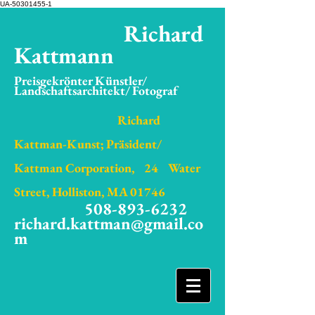
UA-50301455-1
Richard
Kattmann
Preisgekrönter Künstler/
Landschaftsarchitekt/ Fotograf
Richard
Kattman-Kunst; Präsident/
Kattman Corporation,
24
Water
Street, Holliston, MA 01746
508-893-6232
richard.kattman@gmail.co
m